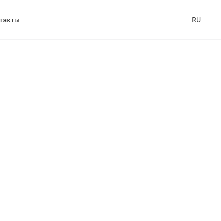
такты
RU