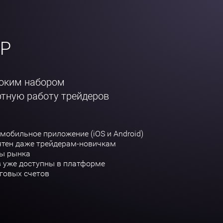
IP
роким набором
ртную работу трейдеров
 мобильное приложение (iOS и Android)
ятен даже трейдерам-новичкам
зы рынка
в уже доступны в платформе
говых счетов