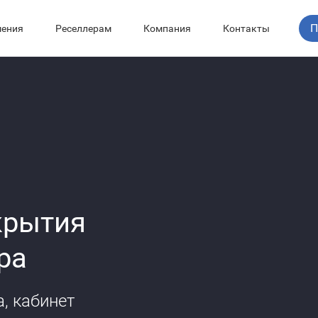
П
ения
Реселлерам
Компания
Контакты
крытия
ра
, кабинет