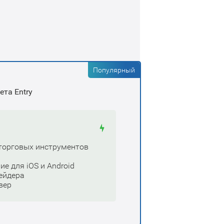
Популярный
ета Entry
торговых инструментов
е для iOS и Android
ейдера
вер