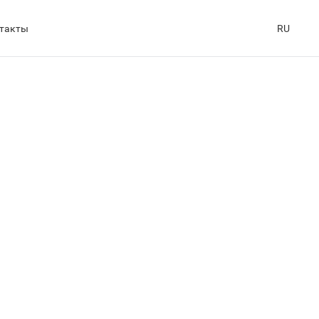
такты
RU