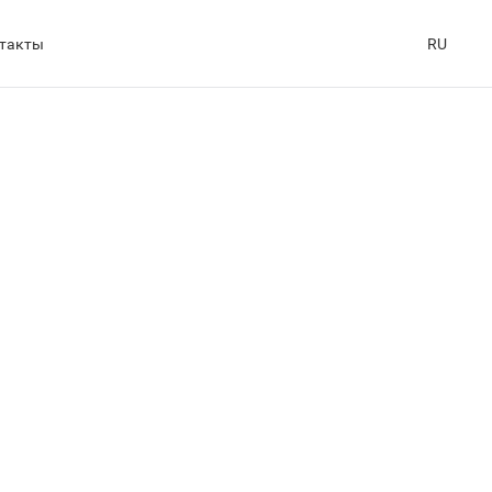
такты
RU