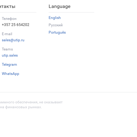
нтакты
Language
English
Телефон
+357 25 654202
Русский
Português
E-mail
sales@utip.ru
Teams
utip.sales
Telegram
WhatsApp
раммного обеспечения, не оказывает
я на финансовых рынках.