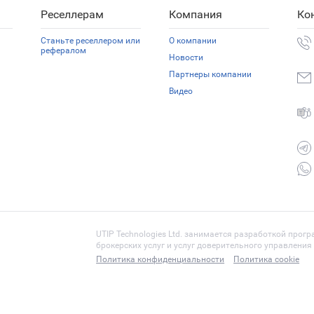
Реселлерам
Компания
Ко
Станьте реселлером или
О компании
рефералом
Новости
Партнеры компании
Видео
UTIP Technologies Ltd. занимается разработкой прог
брокерских услуг и услуг доверительного управлени
Политика конфиденциальности
Политика cookie