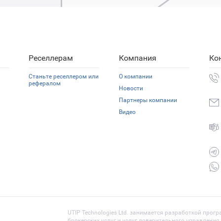
Реселлерам
Компания
Ко
Станьте реселлером или
О компании
рефералом
Новости
Партнеры компании
Видео
UTIP Technologies Ltd. занимается разработкой прог
брокерских услуг и услуг доверительного управлени