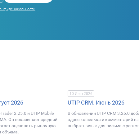
конфиденциальности
10 Июн 2026
густ 2026
UTIP CRM. Июнь 2026
rader 2.25.0 и UTIP Mobile
В обновлении UTIP CRM 3.26.0 до
 MA. Он показывает средний
адрес кошелька и комментарий в з
могает оценивать рыночную
выбрать язык для письма с реги
я объема.