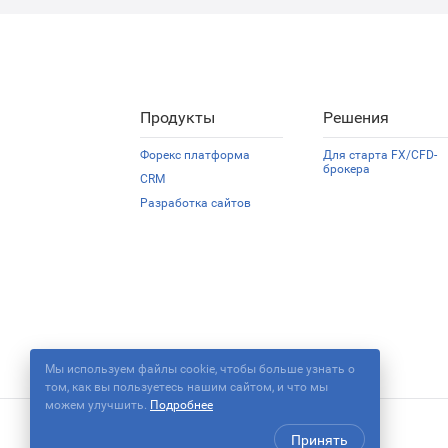
Продукты
Решения
Форекс платформа
Для старта FX/CFD-
брокера
CRM
Разработка сайтов
Мы используем файлы cookie, чтобы больше узнать о
том, как вы пользуетесь нашим сайтом, и что мы
можем улучшить.
Подробнее
Принять