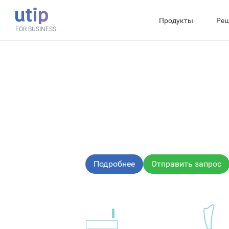
Продукты
Реш
FOR BUSINESS
Форекс-платф
Современное решение для организации
брокерского обслуживания на рынке Фор
Подробнее
Отправить запрос