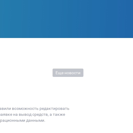
Еще новости
бавили возможность редактировать
аявке на вывод средств, а также
страционными данными.