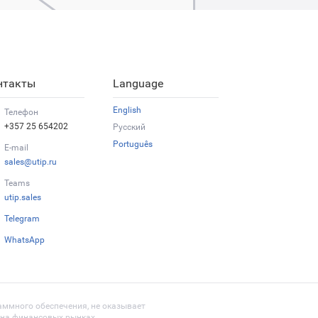
нтакты
Language
English
Телефон
+357 25 654202
Русский
Português
E-mail
sales@utip.ru
Teams
utip.sales
Telegram
WhatsApp
раммного обеспечения, не оказывает
я на финансовых рынках.