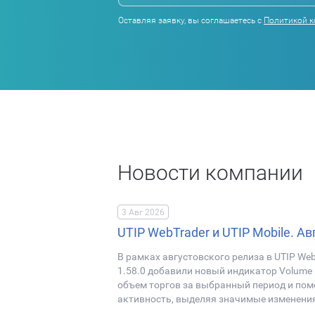
Оставляя заявку, вы соглашаетесь с
Политикой 
Новости компании
3 Авг 2026
UTIP WebTrader и UTIP Mobile. Ав
В рамках августовского релиза в UTIP WebT
1.58.0 добавили новый индикатор Volume
объем торгов за выбранный период и по
активность, выделяя значимые изменени