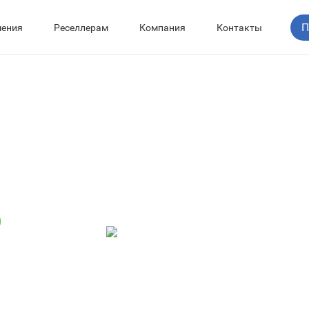
П
ения
Реселлерам
Компания
Контакты
орма
екс