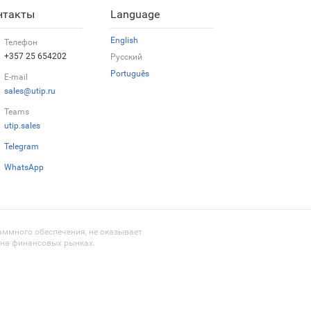
нтакты
Language
English
Телефон
+357 25 654202
Русский
Português
E-mail
sales@utip.ru
Teams
utip.sales
Telegram
WhatsApp
раммного обеспечения, не оказывает
я на финансовых рынках.