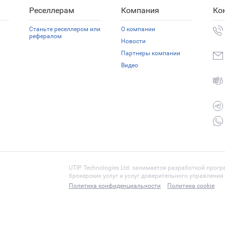
Реселлерам
Компания
Ко
Станьте реселлером или
О компании
рефералом
Новости
Партнеры компании
Видео
UTIP Technologies Ltd. занимается разработкой прог
брокерских услуг и услуг доверительного управлени
Политика конфиденциальности
Политика cookie