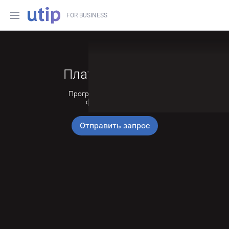
FOR BUSINESS
Платформа UTIP
Программные решения для
форекс брокеров
Отправить запрос