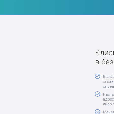
Клие
в бе
Белый
огран
опре
Настр
адрес
либо 
Менед