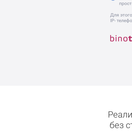
прост
Для этог
IP- телеф
Реали
без 