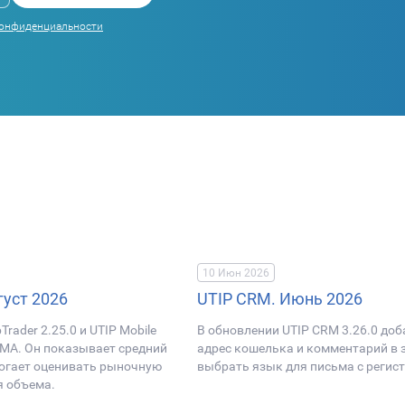
конфиденциальности
10 Июн 2026
густ 2026
UTIP CRM. Июнь 2026
rader 2.25.0 и UTIP Mobile
В обновлении UTIP CRM 3.26.0 до
 MA. Он показывает средний
адрес кошелька и комментарий в з
могает оценивать рыночную
выбрать язык для письма с реги
я объема.