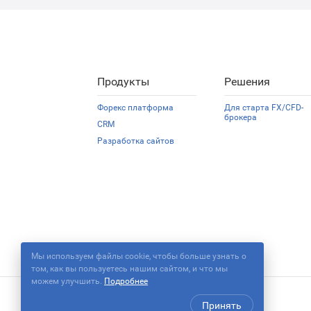
Продукты
Решения
Форекс платформа
Для старта FX/CFD-
брокера
CRM
Разработка сайтов
Мы используем файлы cookie, чтобы больше узнать о
том, как вы пользуетесь нашим сайтом, и что мы
можем улучшить.
Подробнее
Принять