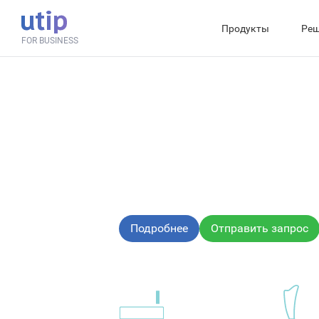
Продукты
Реш
FOR BUSINESS
Форекс-платф
Современное решение для организации
брокерского обслуживания на рынке Фор
Подробнее
Отправить запрос