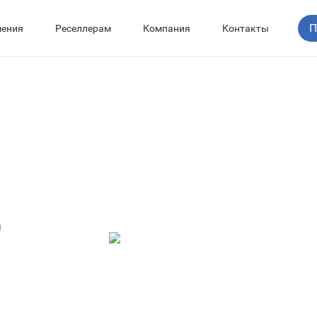
П
ения
Реселлерам
Компания
Контакты
орма
екс