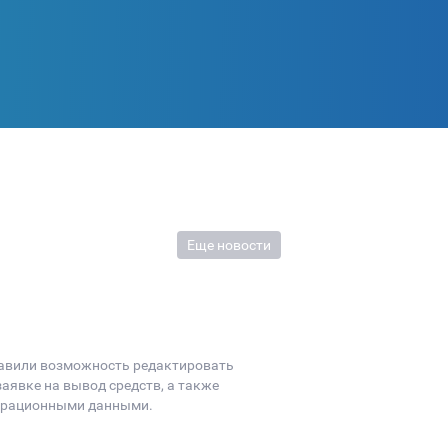
Еще новости
бавили возможность редактировать
аявке на вывод средств, а также
страционными данными.