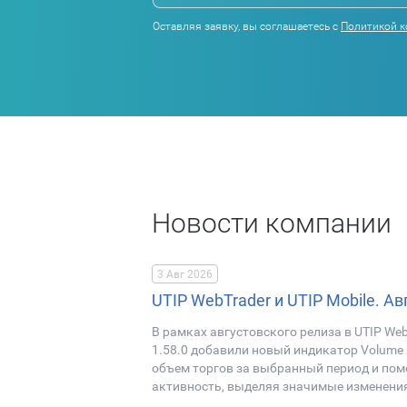
Оставляя заявку, вы соглашаетесь с
Политикой 
Новости компании
3 Авг 2026
UTIP WebTrader и UTIP Mobile. Ав
В рамках августовского релиза в UTIP WebT
1.58.0 добавили новый индикатор Volume
объем торгов за выбранный период и по
активность, выделяя значимые изменени