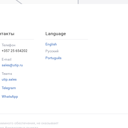
нтакты
Language
English
Телефон
+357 25 654202
Русский
Português
E-mail
sales@utip.ru
Teams
utip.sales
Telegram
WhatsApp
раммного обеспечения, не оказывает
я на финансовых рынках.