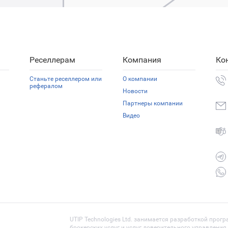
Реселлерам
Компания
Ко
Станьте реселлером или
О компании
рефералом
Новости
Партнеры компании
Видео
UTIP Technologies Ltd. занимается разработкой прог
брокерских услуг и услуг доверительного управлени